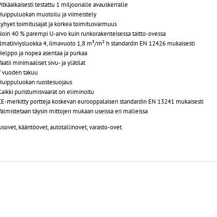
Pitkäaikaisesti testattu 1 miljoonalle avauskerralle
Huippuluokan muotoilu ja viimeistely
Lyhyet toimitusajat ja korkea toimitusvarmuus
Noin 40 % parempi U-arvo kuin runkorakenteisessa taitto-ovessa
Ilmatiiviysluokka 4, ilmavuoto 1,8 m³/m² h standardin EN 12426 mukaisesti
Helppo ja nopea asentaa ja purkaa
aatii minimaaliset sivu- ja ylätilat
7 vuoden takuu
Huippuluokan ruostesuojaus
Kaikki puristumisvaarat on eliminoitu
CE-merkitty portteja koskevan eurooppalaisen standardin EN 13241 mukaisesti
Valmistetaan täysin mittojen mukaan useissa eri malleissa
usovet, kääntöovet, autotallinovet, varasto-ovet.