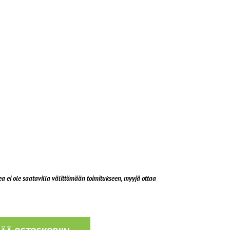
 ei ole saatavilla välittömään toimitukseen, myyjä ottaa