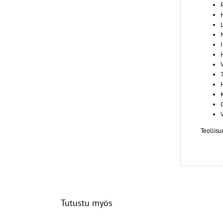
V
Teollisu
Tutustu myös