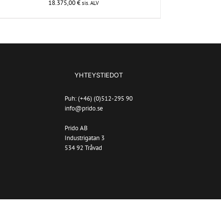
18.375,00
€
sis. ALV
YHTEYSTIEDOT
Puh: (+46) (0)512-295 90
info@prido.se
Prido AB
Industrigatan 3
534 92 Tråvad