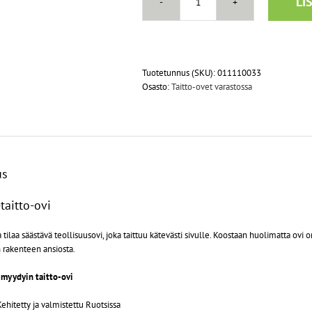
LI
Prido-
taitto-
ovi
/
teollisuusovi,
Tuotetunnus (SKU):
011110033
neliosainen,
Osasto:
Taitto-ovet varastossa
hopea,
yhdellä
ikkunarivillä,
4000
x
4500
us
mm
määrä
taitto-ovi
a tilaa säästävä teollisuusovi, joka taittuu kätevästi sivulle. Koostaan huolimatta ovi 
 rakenteen ansiosta.
 myydyin taitto-ovi
Kehitetty ja valmistettu Ruotsissa