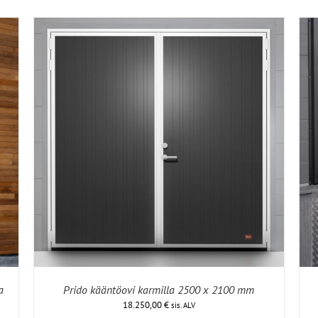
a
Prido kääntöovi karmilla 2500 x 2100 mm
18.250,00
€
sis. ALV