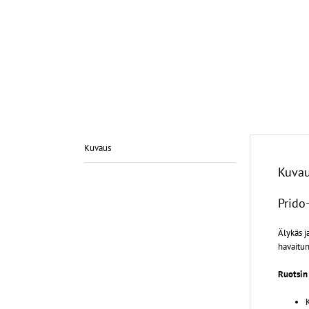
Kuvaus
Kuva
Prido-
Älykäs j
havaitun
Ruotsin