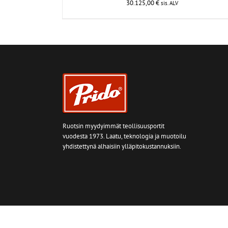
30.125,00
€
sis. ALV
Ruotsin myydyimmät teollisuusportit
vuodesta 1973. Laatu, teknologia ja muotoilu
yhdistettynä alhaisiin ylläpitokustannuksiin.