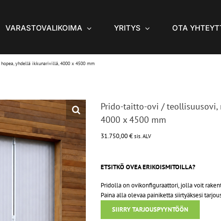
VARASTOVALIKOIMA
YRITYS
OTA YHTEYT
n, hopea, yhdellä ikkunarivillä, 4000 x 4500 mm
Prido-taitto-ovi / teollisuusovi,
4000 x 4500 mm
31.750,00
€
sis. ALV
ETSITKÖ OVEA ERIKOISMITOILLA?
Pridolla on ovikonfiguraattori, jolla voit raken
Paina alla olevaa painiketta siirtyäksesi tarjo
SIIRRY TARJOUSPYYNTÖÖN