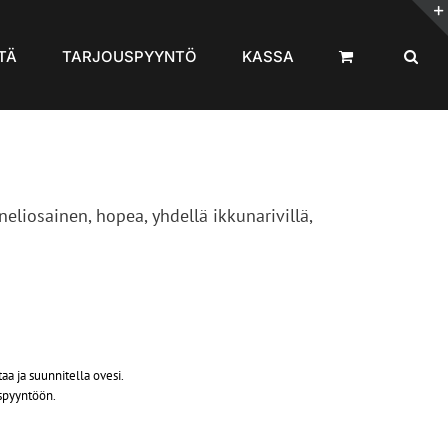
TÄ
TARJOUSPYYNTÖ
KASSA
 neliosainen, hopea, yhdellä ikkunarivillä,
taa ja suunnitella ovesi.
uspyyntöön.