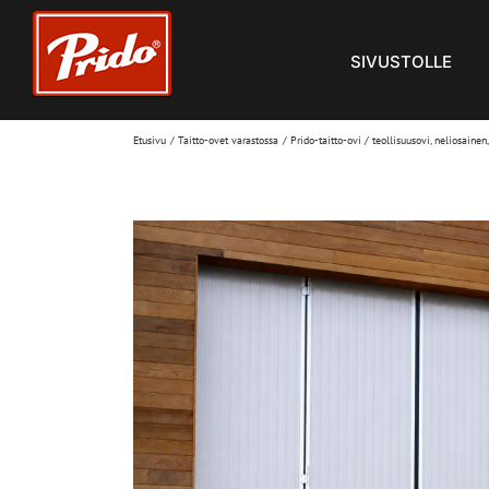
Siirry
sisältöön
SIVUSTOLLE
Etusivu
Taitto-ovet varastossa
Prido-taitto-ovi / teollisuusovi, neliosaine