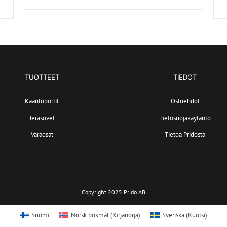
TUOTTEET
TIEDOT
Kääntöportit
Ostoehdot
Teräsovet
Tietosuojakäytäntö
Varaosat
Tietoa Pridosta
Copyright 2025 Prido AB
Suomi
Norsk bokmål
(
Kirjanorja
)
Svenska
(
Ruotsi
)